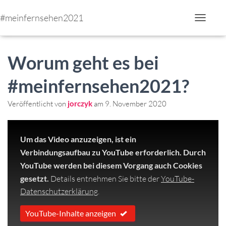
#meinfernsehen2021
N
a
v
i
Worum geht es bei
g
a
t
#meinfernsehen2021?
i
o
n
Veröffentlicht von
jorczyk
am
9. November 2020
u
m
s
c
Um das Video anzuzeigen, ist ein
h
Verbindungsaufbau zu YouTube erforderlich. Durch
a
l
YouTube werden bei diesem Vorgang auch Cookies
t
gesetzt.
Details entnehmen Sie bitte der
YouTube-
e
n
Datenschutzerklärung
.
YouTube-Inhalte anzeigen